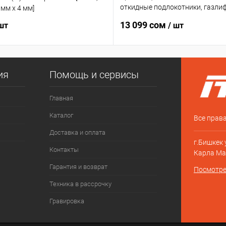
откидные подлокотники, газлиф
 мм x 4 мм]
TUV, база из полипропилена 350
13 099 сом
 шт
/ шт
кг]
ия
Помощь и сервисы
Главная
Каталог
Все прав
Доставка и оплата
г.Бишкек
Контакты
Карла Ма
Гарантия и возврат
Посмотре
Техника в рассрочку
Гравировка