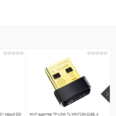
01 серый [3D
Wi-Fi адаптер TP-LINK TL-WN725N [USB, 4
Ж