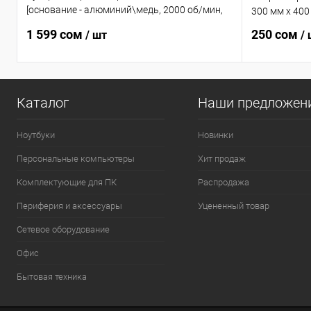
[основание - алюминий\медь, 2000 об/мин,
300 мм x 400
31.6 дБ, 4 pin, 220 Вт]
1 599 сом
250 сом
/ шт
/
Каталог
Наши предложен
Ноутбуки
Новинки
Персональные компьютеры
Хит продаж
Комплектующие для ПК
Распродажа
Периферия и аксессуары
Уцененный товар
Сетевое оборудование
Офис
Бытовая техника