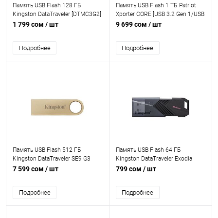
Память USB Flash 128 ГБ
Память USB Flash 1 ТБ Patriot
Kingston DataTraveler [DTMC3G2]
Xporter CORE [USB 3.2 Gen 1/USB
[USB 3.2 Gen 1/USB Type-A, до
Type-A, до 80 Мбайт/сек,
1 799 сом
/ шт
9 699 сом
/ шт
200 Мбайт/сек, мини, металл]
монолит с колпачком, пластик]
Подробнее
Подробнее
Память USB Flash 512 ГБ
Память USB Flash 64 ГБ
Kingston DataTraveler SE9 G3
Kingston DataTraveler Exodia
[DTSE9G3] [USB 3.2 Gen 1/USB
Onyx [DTXON/64GB] [USB 3.2
7 599 сом
/ шт
799 сом
/ шт
Type-A, до 220 Мбайт/сек,
Gen1/USB Type-A, выдвижной
монолит, металл]
(слайдер), пластик]
Подробнее
Подробнее