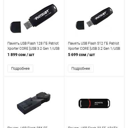
Память USB Flash 128 ГБ Patriot
Память USB Flash 512 ГБ Patriot
Xporter CORE [USB 3.2 Gen 1/USB
Xporter CORE [USB 3.2 Gen 1/USB
Type-A, до 80 Мбайт/сек,
Type-A, до 80 Мбайт/сек,
1 899 сом
/ шт
5 699 сом
/ шт
монолит с колпачком, пластик]
монолит с колпачком, пластик]
Подробнее
Подробнее