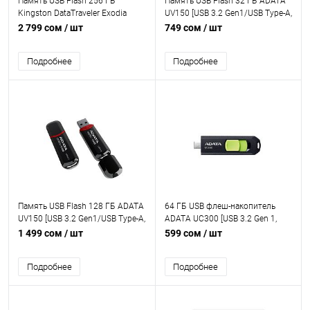
Память USB Flash 256 ГБ
Память USB Flash 32 ГБ ADATA
Kingston DataTraveler Exodia
UV150 [USB 3.2 Gen1/USB Type-A,
Onyx [DTXON] [USB 3.2 Gen 1/USB
монолит с колпачком, пластик]
2 799 сом
/ шт
749 сом
/ шт
Type-A, выдвижной (слайдер),
пластик]
Подробнее
Подробнее
Память USB Flash 128 ГБ ADATA
64 ГБ USB флеш-накопитель
UV150 [USB 3.2 Gen1/USB Type-A,
ADATA UC300 [USB 3.2 Gen 1,
монолит с колпачком, пластик]
чтение — до 100 МБ/с,
1 499 сом
/ шт
599 сом
/ шт
выдвижной разъем, черно-
зеленый]
Подробнее
Подробнее