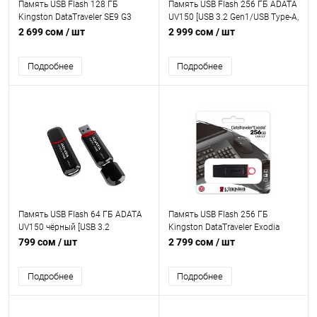
Память USB Flash 128 ГБ
Память USB Flash 256 ГБ ADATA
Kingston DataTraveler SE9 G3
UV150 [USB 3.2 Gen1/USB Type-A,
[DTSE9G3] [USB 3.2 Gen 1/USB
монолит с колпачком, пластик]
2 699 сом
/ шт
2 999 сом
/ шт
Type-A, до 220 Мбайт/сек,
монолит, металл]
Подробнее
Подробнее
Память USB Flash 64 ГБ ADATA
Память USB Flash 256 ГБ
UV150 чёрный [USB 3.2
Kingston DataTraveler Exodia
Gen1/USB Type-A, монолит с
[DTX/256GB] [USB 3.2 Gen 1/USB
799 сом
/ шт
2 799 сом
/ шт
колпачком, пластик]
Type-A, монолит с колпачком,
пластик]
Подробнее
Подробнее