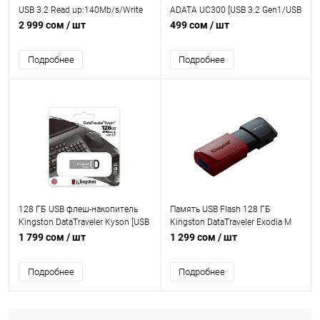
USB 3.2 Read up:140Mb/s/Write
ADATA UC300 [USB 3.2 Gen1/USB
up:65Mb/s Black-Blue
Type-C, до 100 Мбайт/сек,
2 999 сом
/ шт
499 сом
/ шт
выдвижной (слайдер), пластик]
Подробнее
Подробнее
128 ГБ USB флеш-накопитель
Память USB Flash 128 ГБ
Kingston DataTraveler Kyson [USB
Kingston DataTraveler Exodia M
3.2 Gen 1, чтение — до 200 МБ/с,
[DTXM/128GB] [USB 3.2
1 799 сом
/ шт
1 299 сом
/ шт
запись — до 60 МБ/с,
Gen1/USB Type-A, выдвижной
металлический корпус]
(слайдер), пластик]
Подробнее
Подробнее