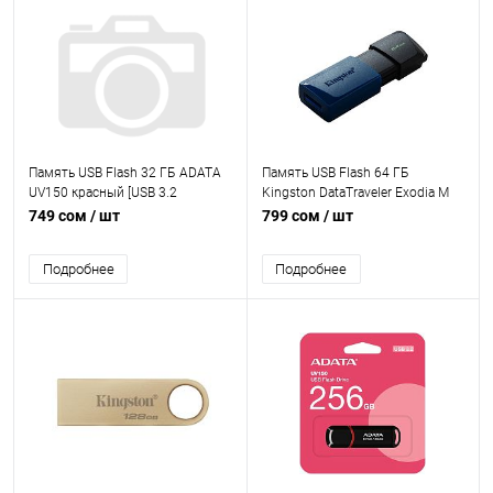
Память USB Flash 32 ГБ ADATA
Память USB Flash 64 ГБ
UV150 красный [USB 3.2
Kingston DataTraveler Exodia M
Gen1/USB Type-A, монолит с
[DTXM/64GB] [USB 3.2 Gen1/USB
749 сом
/ шт
799 сом
/ шт
колпачком, пластик]
Type-A, выдвижной (слайдер),
пластик]
Подробнее
Подробнее