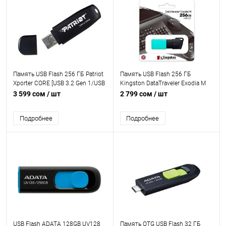
Память USB Flash 256 ГБ Patriot
Память USB Flash 256 ГБ
Xporter CORE [USB 3.2 Gen 1/USB
Kingston DataTraveler Exodia M
Type-A, до 80 Мбайт/сек,
[DTXM/256GB] [USB 3.2
3 599 сом
/ шт
2 799 сом
/ шт
монолит с колпачком, пластик]
Gen1/USB Type-A, выдвижной
(слайдер), пластик]
Подробнее
Подробнее
USB Flash ADATA 128GB UV128
Память OTG USB Flash 32 ГБ