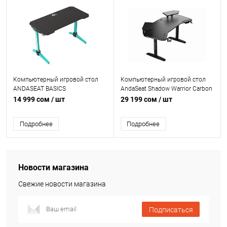
Компьютерный игровой стол
Компьютерный игровой стол
ANDASEAT BASICS
AndaSeat Shadow Warrior Carbon
BLACK/GREEN MOUSE
Fiber Texture Tabletop RGB
14 999 сом
/ шт
29 199 сом
/ шт
PAD,CARBON FIBER TABLETOP
RGB
Подробнее
Подробнее
Новости магазина
Свежие новости магазина
Подписаться