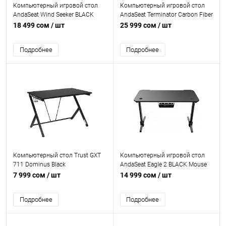
Компьютерный игровой стол
Компьютерный игровой стол
AndaSeat Wind Seeker BLACK
AndaSeat Terminator Carbon Fiber
Carbon Fiber Texture Tabletop
Texture Tabletop RGB
18 499 сом
/ шт
25 999 сом
/ шт
Подробнее
Подробнее
Компьютерный стол Trust GXT
Компьютерный игровой стол
711 Dominus Black
AndaSeat Eagle 2 BLACK Mouse
pad,Carbon Fiber Tabletop RGB
7 999 сом
/ шт
14 999 сом
/ шт
Подробнее
Подробнее